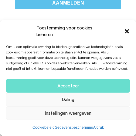
AANMELDEN
Toestemming voor cookies
beheren
Om u een optimale ervaring te bieden, gebruiken we technologieën zoals
Kundenbewertungen und Erfahrungen zu
cookies om apparaatinformatie op te slaan en/of te openen. Als u
Fellerhoff MED TEC
toestemming geeft voor deze technologieën, kunnen we gegevens zoals
surfgedrag of unieke ID's op deze website verwerken. Als u uw toestemming
SEHR GUT
%
95
niet geeft of intrekt, kunnen bepaalde functies en functies worden beïnvloed.
Empfehlungen auf
ProvenExpert.com
5,00
/
4,80
Accepteer
81
535
Daling
Bewertungen auf
1
Bewertungen von
ProvenExpert.com
anderen Quelle
Instellingen weergeven
Von Kunden
bewertet
Blick aufs ProvenExpert-Profil werfen
616
Bewertungen
Cookiebeleid
Gegevensbescherming
Afdruk
31.07.2026
Authentizität